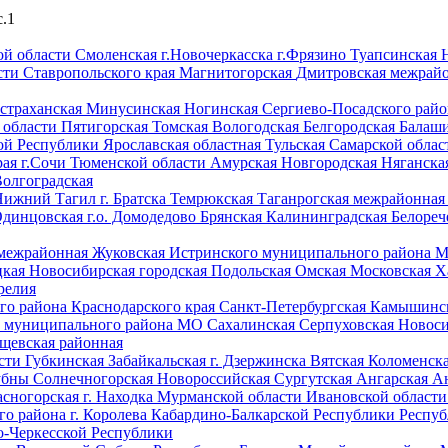
c.1
ой области
Смоленская
г.Новочеркасска
г.Фрязино
Туапсинская
сти
Ставропольского края
Магнитогорская
Дмитровская межрай
страханская
Минусинская
Ногинская
Сергиево-Посадского ра
 области
Пятигорская
Томская
Вологодская
Белгородская
Балаш
ой Республики
Ярославская областная
Тульская
Самарской обла
рая
г.Сочи
Тюменской области
Амурская
Новгородская
Няганска
олгоградская
 Нижний Тагил
г. Братска
Темрюкская
Таганрогская межрайонна
динцовская
г.о. Домодедово
Брянская
Калининградская
Белореч
 межрайонная
Жуковская
Истринского муниципального района
цкая
Новосибирская городская
Подольская
Омская
Московская
Х
релия
го района Краснодарского края
Санкт-Петербургская
Камышинс
о муниципального района МО
Сахалинская
Серпуховская
Новос
щевская районная
асти
Губкинская
Забайкальская
г. Дзержинска
Вятская
Коломенск
Дубны
Солнечногорская
Новороссийская
Сургутская
Ангарская
А
асногорская
г. Находка
Мурманской области
Ивановской област
ого района
г. Королева
Кабардино-Балкарской Республики
Респуб
о-Черкесской Республики