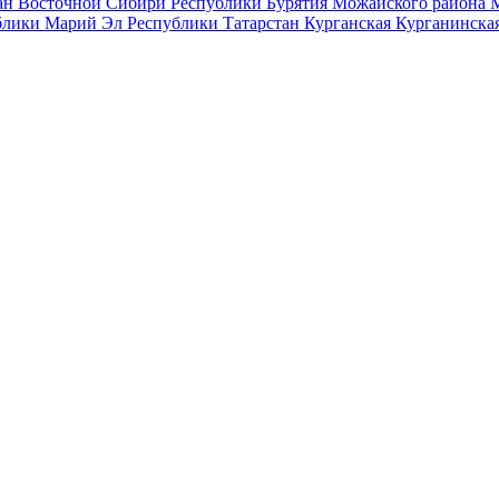
ан
Восточной Сибири
Республики Бурятия
Можайского района
блики Марий Эл
Республики Татарстан
Курганская
Курганинска