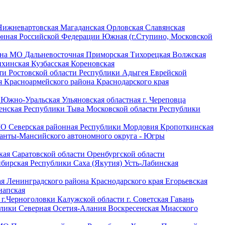
Нижневартовская
Магаданская
Орловская
Славянская
онная
Российской Федерации
Южная (г.Ступино, Московской
йона МО
Дальневосточная
Приморская
Тихорецкая
Волжская
ихинская
Кузбасская
Кореновская
сти
Ростовской области
Республики Адыгея
Еврейской
я
Красноармейского района Краснодарского края
я
Южно-Уральская
Ульяновская областная
г. Череповца
енская
Республики Тыва
Московской области
Республики
 МО
Северская районная
Республики Мордовия
Кропоткинская
анты-Мансийского автономного округа - Югры
кая
Саратовской области
Оренбургской области
ибирская
Республики Саха (Якутия)
Усть-Лабинская
ая
Ленинградского района Краснодарского края
Егорьевская
напская
и
г.Черноголовки
Калужской области
г. Советская Гавань
лики Северная Осетия-Алания
Воскресенская
Миасского