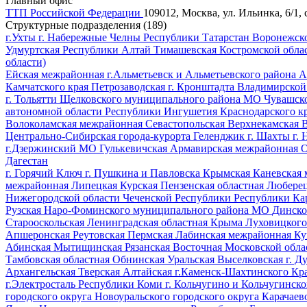
Главный офис
ТТП Российской Федерации
109012, Москва, ул. Ильинка, 6/1, 
Структурные подразделения (189)
г.Ухты
г. Набережные Челны Республики Татарстан
Воронежск
Удмуртская
Республики Алтай
Тимашевская
Костромской обла
области)
Ейская межрайонная
г.Альметьевск и Альметьевского района
А
Камчатского края
Петрозаводская
г. Кронштадта
Владимирской
г. Тольятти
Щелковского муниципального района МО
Чувашск
автономной области
Республики Ингушетия
Краснодарского к
Волоколамская межрайонная
Севастопольская
Верхнекамская
В
Центрально-Сибирская
города-курорта Геленджик
г. Шахты
г.
г.Дзержинский МО
Гулькевичская
Армавирская межрайонная
О
Дагестан
г. Горячий Ключ
г. Пушкина и Павловска
Крымская
Каневская
межрайонная
Липецкая
Курская
Пензенская областная
Любере
Нижегородской области
Чеченской Республики
Республики Ка
Рузская
Наро-Фоминского муниципального района МО
Динско
Старооскольская
Ленинградская областная
Крыма
Луховицког
Апшеронская
Реутовская
Пермская
Лабинская межрайонная
Ку
Абинская
Мытищинская
Рязанская
Восточная Московской обл
Тамбовская областная
Обнинская
Уральская
Выселковская
г. 
Архангельская
Тверская
Алтайская
г.Каменск-Шахтинского
Кр
г.Электросталь
Республики Коми
г. Кольчугино и Кольчугинск
городского округа
Новоуральского городского округа
Карачаев