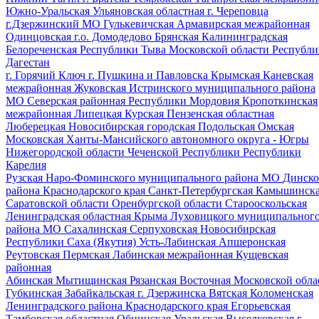
Южно-Уральская
Ульяновская областная
г. Череповца
г.Дзержинский МО
Гулькевичская
Армавирская межрайонная
Одинцовская
г.о. Домодедово
Брянская
Калининградская
Белореченская
Республики Тыва
Московской области
Республи
Дагестан
г. Горячий Ключ
г. Пушкина и Павловска
Крымская
Каневская
межрайонная
Жуковская
Истринского муниципального района
МО
Северская районная
Республики Мордовия
Кропоткинская
межрайонная
Липецкая
Курская
Пензенская областная
Люберецкая
Новосибирская городская
Подольская
Омская
Московская
Ханты-Мансийского автономного округа - Югры
Нижегородской области
Чеченской Республики
Республики
Карелия
Рузская
Наро-Фоминского муниципального района МО
Динско
района Краснодарского края
Санкт-Петербургская
Камышинск
Саратовской области
Оренбургской области
Старооскольская
Ленинградская областная
Крыма
Луховицкого муниципальног
района МО
Сахалинская
Серпуховская
Новосибирская
Республики Саха (Якутия)
Усть-Лабинская
Апшеронская
Реутовская
Пермская
Лабинская межрайонная
Кущевская
районная
Абинская
Мытищинская
Рязанская
Восточная Московской обла
Губкинская
Забайкальская
г. Дзержинска
Вятская
Коломенская
Ленинградского района Краснодарского края
Егорьевская
Тамбовская областная
Обнинская
Уральская
Выселковская
г.