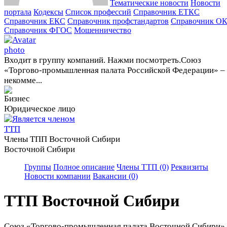
Тематические новости
Новости
портала
Кодексы
Cписок профессий
Справочник ЕТКС
Справочник ЕКС
Справочник профстандартов
Справочник О
Справочник ФГОС
Мошенничество
Входит в группу компаний. Нажми посмотреть.
Союз
«Торгово-промышленная палата Российской Федерации» –
некомме...
Юридическое лицо
Члены ТПП Восточной Сибири
Восточной Сибири
Группы
Полное описание
Члены ТТП (0)
Реквизиты
Новости компании
Вакансии (0)
ТТП Восточной Сибири
Союз «Торгово-промышленная палата Восточной Сибири»