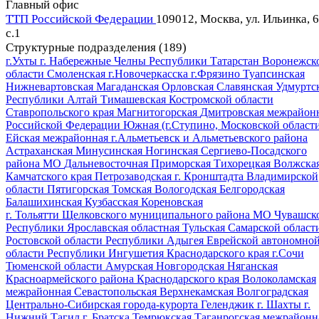
Главный офис
ТТП Российской Федерации
109012, Москва, ул. Ильинка, 6
c.1
Структурные подразделения (189)
г.Ухты
г. Набережные Челны Республики Татарстан
Воронежск
области
Смоленская
г.Новочеркасска
г.Фрязино
Туапсинская
Нижневартовская
Магаданская
Орловская
Славянская
Удмуртс
Республики Алтай
Тимашевская
Костромской области
Ставропольского края
Магнитогорская
Дмитровская межрайон
Российской Федерации
Южная (г.Ступино, Московской област
Ейская межрайонная
г.Альметьевск и Альметьевского района
Астраханская
Минусинская
Ногинская
Сергиево-Посадского
района МО
Дальневосточная
Приморская
Тихорецкая
Волжска
Камчатского края
Петрозаводская
г. Кронштадта
Владимирской
области
Пятигорская
Томская
Вологодская
Белгородская
Балашихинская
Кузбасская
Кореновская
г. Тольятти
Щелковского муниципального района МО
Чувашск
Республики
Ярославская областная
Тульская
Самарской област
Ростовской области
Республики Адыгея
Еврейской автономно
области
Республики Ингушетия
Краснодарского края
г.Сочи
Тюменской области
Амурская
Новгородская
Няганская
Красноармейского района Краснодарского края
Волоколамская
межрайонная
Севастопольская
Верхнекамская
Волгоградская
Центрально-Сибирская
города-курорта Геленджик
г. Шахты
г.
Нижний Тагил
г. Братска
Темрюкская
Таганрогская межрайонн