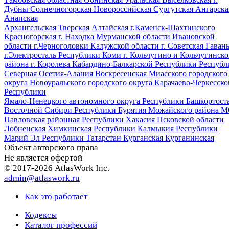
Дубны
Солнечногорская
Новороссийская
Сургутская
Ангарска
Анапская
Архангельская
Тверская
Алтайская
г.Каменск-Шахтинского
Красногорская
г. Находка
Мурманской области
Ивановской
области
г.Черноголовки
Калужской области
г. Советская Гаван
г.Электросталь
Республики Коми
г. Кольчугино и Кольчугинско
района
г. Королева
Кабардино-Балкарской Республики
Республ
Северная Осетия-Алания
Воскресенская
Миасского городского
округа
Новоуральского городского округа
Карачаево-Черкесско
Республики
Ямало-Ненецкого автономного округа
Республики Башкортост
Восточной Сибири
Республики Бурятия
Можайского района 
Павловская районная
Республики Хакасия
Псковской области
Лобненская
Химкинская
Республики Калмыкия
Республики
Марий Эл
Республики Татарстан
Курганская
Курганинская
Объект авторского права
Не является офертой
© 2017-2026 AtlasWork Inc.
admin@atlaswork.ru
Как это работает
Кодексы
Каталог профессий