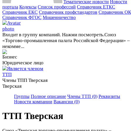
Тематические новости
Новости
портала
Кодексы
Cписок профессий
Справочник ЕТКС
Справочник ЕКС
Справочник профстандартов
Справочник О
Справочник ФГОС
Мошенничество
Входит в группу компаний. Нажми посмотреть.
Союз
«Торгово-промышленная палата Российской Федерации» –
некомме...
Юридическое лицо
Члены ТПП Тверская
Тверская
Группы
Полное описание
Члены ТТП (0)
Реквизиты
Новости компании
Вакансии (0)
ТТП Тверская
Союз «Тверская торгово-промышленная палата» –